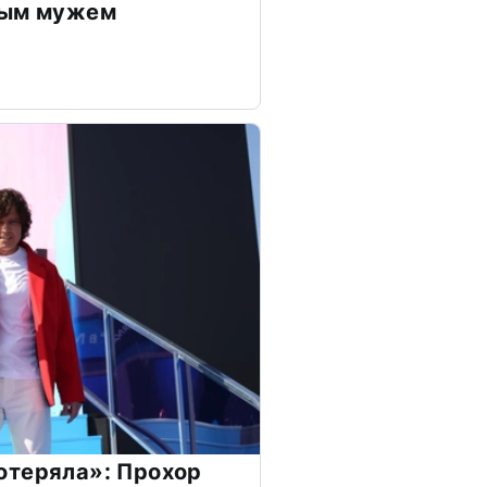
дым мужем
отеряла»: Прохор