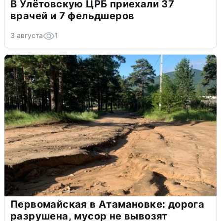
В Улётовскую ЦРБ приехали 37
врачей и 7 фельдшеров
3 августа
1
Первомайская в Атамановке: дорога
разрушена, мусор не вывозят