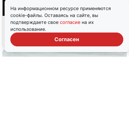
На информационном ресурсе применяются
cookie-файлы. Оставаясь на сайте, вы
Взрывы в Воронеже после сигнала
подтверждаете свое
согласие
на их
тревоги
использование.
Согласен
5 августа
0