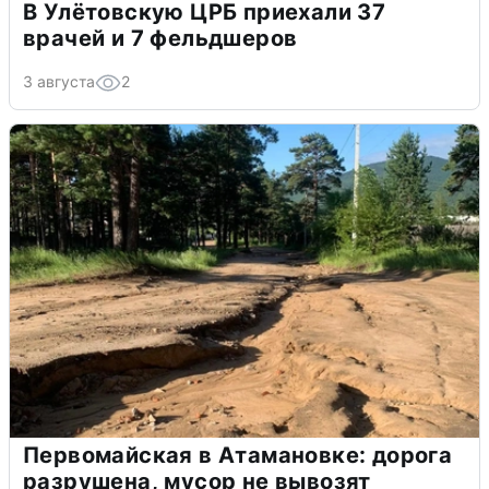
В Улётовскую ЦРБ приехали 37
врачей и 7 фельдшеров
3 августа
2
Первомайская в Атамановке: дорога
разрушена, мусор не вывозят