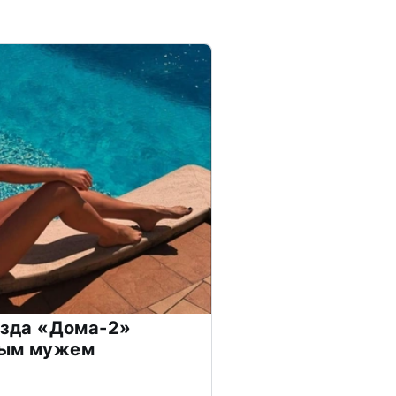
везда «Дома-2»
дым мужем