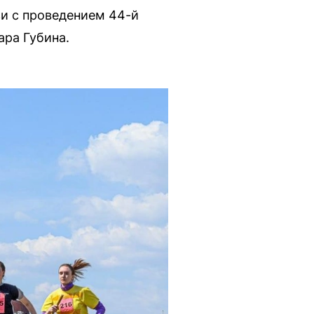
зи с проведением 44-й
ара Губина.