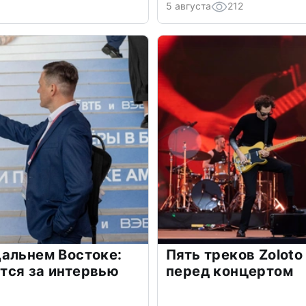
5 августа
212
альнем Востоке:
Пять треков Zolot
тся за интервью
перед концертом