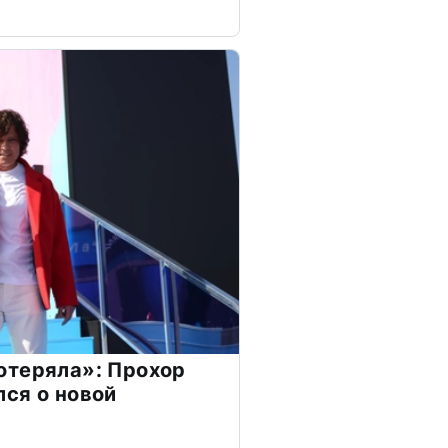
отеряла»: Прохор
ся о новой