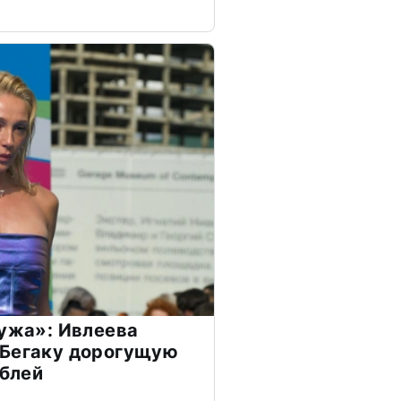
мужа»: Ивлеева
 Бегаку дорогущую
ублей