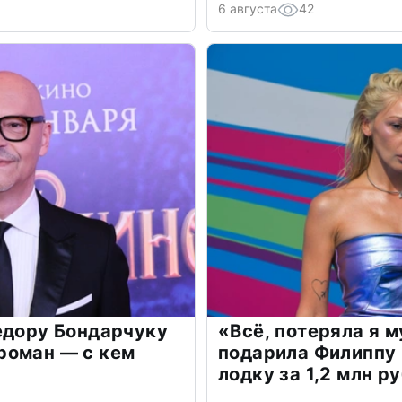
6 августа
42
едору Бондарчуку
«Всё, потеряла я 
роман — с кем
подарила Филиппу
лодку за 1,2 млн р