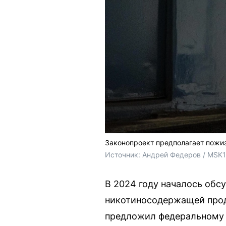
Законопроект предполагает пожиз
Источник: 
Андрей Федеров / MSK1
В 2024 году началось обс
никотиносодержащей прод
предложил федеральному 