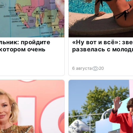
льник: пройдите
«Ну вот и всё»: з
 котором очень
развелась с моло
6 августа
20