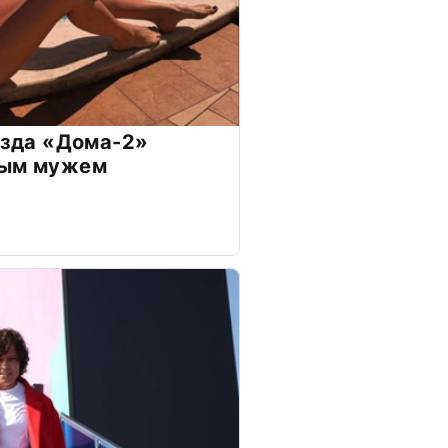
везда «Дома-2»
дым мужем