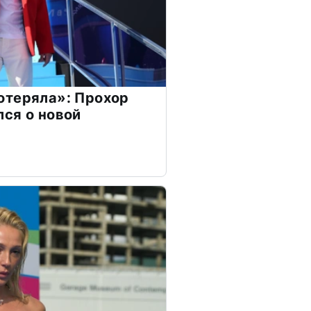
отеряла»: Прохор
ся о новой