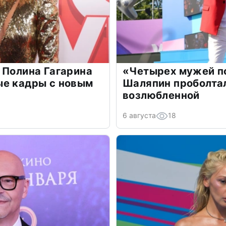
 Полина Гагарина
«Четырех мужей п
ые кадры с новым
Шаляпин проболтал
возлюбленной
6 августа
18