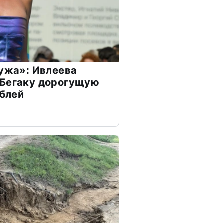
мужа»: Ивлеева
 Бегаку дорогущую
ублей