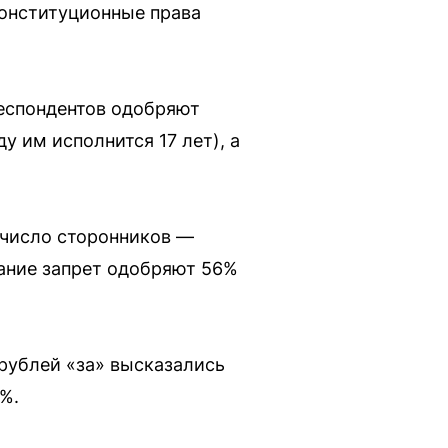
конституционные права
респондентов одобряют
у им исполнится 17 лет), а
число сторонников —
вание запрет одобряют 56%
рублей «за» высказались
%.