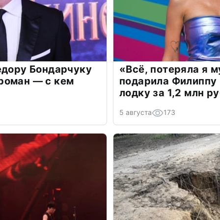
едору Бондарчуку
«Всё, потеряла я 
роман — с кем
подарила Филиппу
лодку за 1,2 млн р
5 августа
173