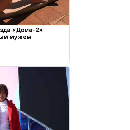
везда «Дома-2»
дым мужем