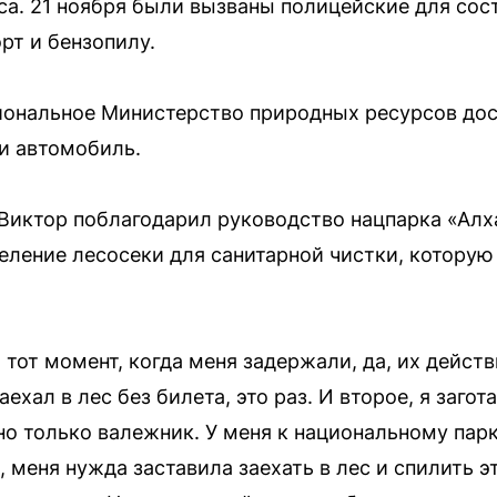
уса. 21 ноября были вызваны полицейские для сос
орт и бензопилу.
гиональное Министерство природных ресурсов до
 и автомобиль.
иктор поблагодарил руководство нацпарка «Алха
еление лесосеки для санитарной чистки, котору
на тот момент, когда меня задержали, да, их дейс
ехал в лес без билета, это раз. И второе, я загот
 только валежник. У меня к национальному парку
, меня нужда заставила заехать в лес и спилить э