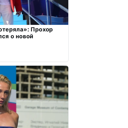
отеряла»: Прохор
ся о новой