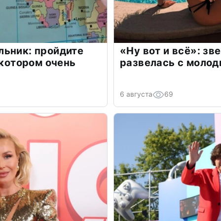
льник: пройдите
«Ну вот и всё»: з
 котором очень
развелась с моло
6 августа
69