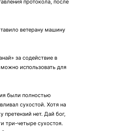
тавления протокола, после
ставило ветерану машину
най» за содействие в
ю можно использовать для
твия были полностью
авливал сухостой. Хотя на
 претензий нет. Дай бог,
ти три-четыре сухостоя.