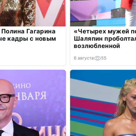
 Полина Гагарина
«Четырех мужей п
ые кадры с новым
Шаляпин проболтал
возлюбленной
6 августа
55