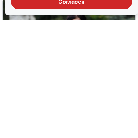
Согласен
Волгоградцы остались без
мобильного интернета
6 августа
0