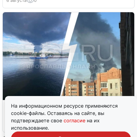
6 августа
0
Ночная атака БПЛА на Ярославль:
На информационном ресурсе применяются
попадания и последствия
cookie-файлы. Оставаясь на сайте, вы
подтверждаете свое
согласие
на их
6 августа
0
использование.