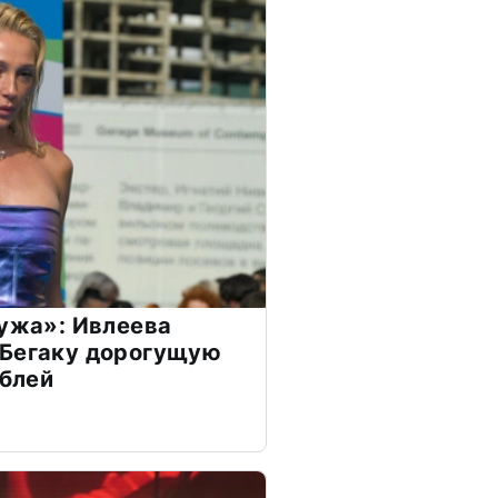
мужа»: Ивлеева
 Бегаку дорогущую
ублей