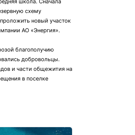
редняя школа. Сначала
езервную схему
 проложить новый участок
омпании АО «Энергия».
грозой благополучию
бовались добровольцы.
здов и части общежития на
мещения в поселке