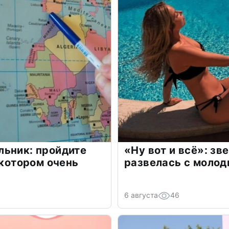
льник: пройдите
«Ну вот и всё»: з
 котором очень
развелась с моло
6 августа
46