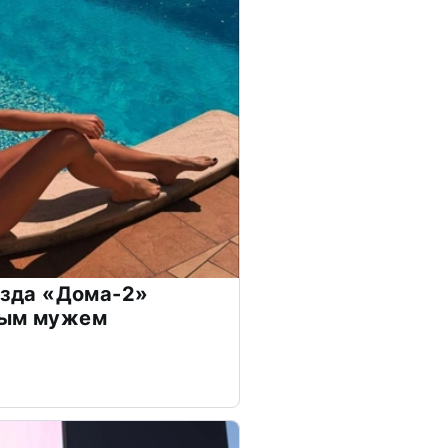
везда «Дома-2»
дым мужем