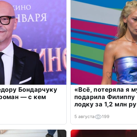
едору Бондарчуку
«Всё, потеряла я 
роман — с кем
подарила Филиппу
лодку за 1,2 млн р
5 августа
199