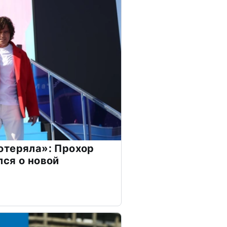
отеряла»: Прохор
ся о новой