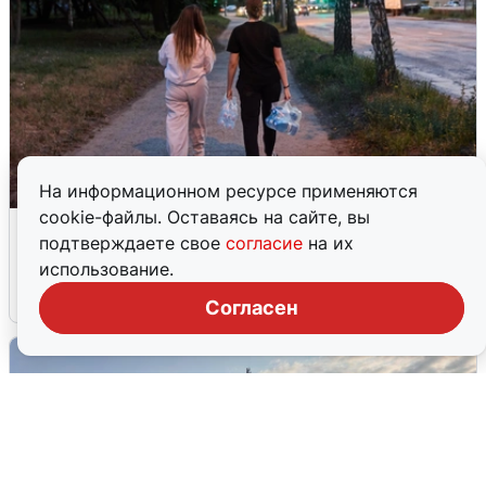
На информационном ресурсе применяются
cookie-файлы. Оставаясь на сайте, вы
Опубликована карта отключений
подтверждаете свое
согласие
на их
воды в Воронеже
использование.
6 августа
0
Согласен