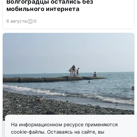
Волгоградцы остались без
мобильного интернета
6 августа
0
На информационном ресурсе применяются
Сирены в Сочи: новая угроза БПЛА
cookie-файлы. Оставаясь на сайте, вы