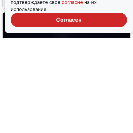
6 августа
0
подтверждаете свое
согласие
на их
использование.
Согласен
Взрывы в Воронеже после сигнала
тревоги
5 августа
0