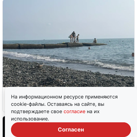
Сирены в Сочи: новая угроза БПЛА
На информационном ресурсе применяются
cookie-файлы. Оставаясь на сайте, вы
6 августа
0
подтверждаете свое
согласие
на их
использование.
Согласен