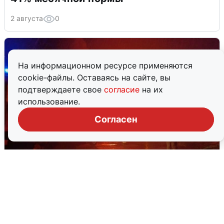
2 августа
0
На информационном ресурсе применяются
cookie-файлы. Оставаясь на сайте, вы
подтверждаете свое
согласие
на их
использование.
Согласен
В Омске после грозы вспыхнули
дома: видео последствий
2 августа
0