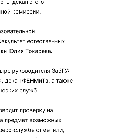
ены декан этого
мной комиссии.
азовательной
Факультет естественных
кан Юлия Токарева.
тыре руководителя ЗабГУ:
», декан ФЕНМиТа, а также
ческих служб.
оводит проверку на
 на предмет возможных
пресс-службе отметили,