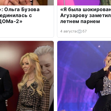
: Ольга Бузова
«Я была шокирова
оединилась с
Агузарову заметил
«ДОМа-2»
летнем парнем
4 августа
57