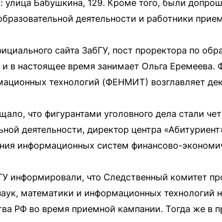
: улица Бабушкина, 129. Кроме того, были допрош
 образовательной деятельности и работники прие
ициального сайта ЗабГУ, пост проректора по обр
д и в настоящее время занимает Ольга Еремеева. 
мационных технологий (ФЕНМИТ) возглавляет де
щало, что фигурантами уголовного дела стали че
ьной деятельности, директор центра «Абитуриент
ния информационных систем финансово-экономи
бГУ информировали, что Следственный комитет пр
наук, математики и информационных технологий
ва РФ во время приемной кампании. Тогда же в 