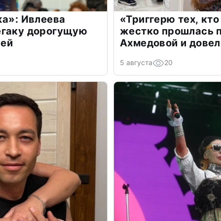
жа»: Ивлеева
«Триггерю тех, кто
егаку дорогущую
жестко прошлась п
лей
Ахмедовой и довел
5 августа
20