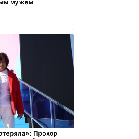
дым мужем
отеряла»: Прохор