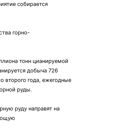
риятие собирается
ства горно-
иллиона тонн цианируемой
ланируется добыча 726
со второго года, ежегодные
порной руды.
орную руду направят на
ующую