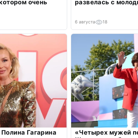
 котором очень
развелась с моло
6 августа
18
 Полина Гагарина
«Четырех мужей п