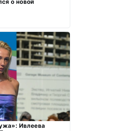
ся о новой
мужа»: Ивлеева