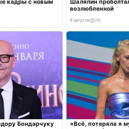
ые кадры с новым
Шаляпин проболтал
возлюбленной
6 августа
15
едору Бондарчуку
«Всё, потеряла я 